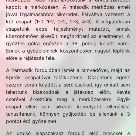
kapott a mérkőzésen. A második mérkőzés ennél
jóval izgalmasabbra sikeredet. Felváltva vezetett a
két csapat (1-0, 1-2, 2-2, 2-3, 4-3). A végjátékban
csapatunk extra teljesítményt mutatott, ennek
köszönhetően sikerült megfordítani az eredményt. A
győztes gólra egészen a 38. percig kellett várni.
Ennek a győzelemnek köszönhetően nagyot léptünk
előre a rájátszás felé.
A harmadik fordulóban ismét a címvédővel, majd az
Építők csapatával találkoztunk. Csapatunk egész
szezon során küzdött a sérülésekkel, így emiatt sem
lehettünk bizakodóak a játéknap előtt. Kevés
cserével érkeztünk meg a mérkőzésekre. Egyik
csapat ellen sem sikerült komolyabb ellenállást
tanusítanunk, könnyen gyűjtötték be ellenünk a 3
pontot érő győzelmet.
Az utolsó alapszakasz forduló első meccsét a