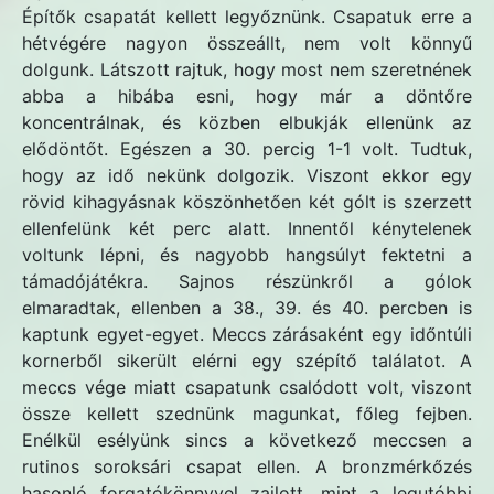
Építők csapatát kellett legyőznünk. Csapatuk erre a
hétvégére nagyon összeállt, nem volt könnyű
dolgunk. Látszott rajtuk, hogy most nem szeretnének
abba a hibába esni, hogy már a döntőre
koncentrálnak, és közben elbukják ellenünk az
elődöntőt. Egészen a 30. percig 1-1 volt. Tudtuk,
hogy az idő nekünk dolgozik. Viszont ekkor egy
rövid kihagyásnak köszönhetően két gólt is szerzett
ellenfelünk két perc alatt. Innentől kénytelenek
voltunk lépni, és nagyobb hangsúlyt fektetni a
támadójátékra. Sajnos részünkről a gólok
elmaradtak, ellenben a 38., 39. és 40. percben is
kaptunk egyet-egyet. Meccs zárásaként egy időntúli
kornerből sikerült elérni egy szépítő találatot. A
meccs vége miatt csapatunk csalódott volt, viszont
össze kellett szednünk magunkat, főleg fejben.
Enélkül esélyünk sincs a következő meccsen a
rutinos soroksári csapat ellen. A bronzmérkőzés
hasonló forgatókönnyvel zajlott, mint a legutóbbi