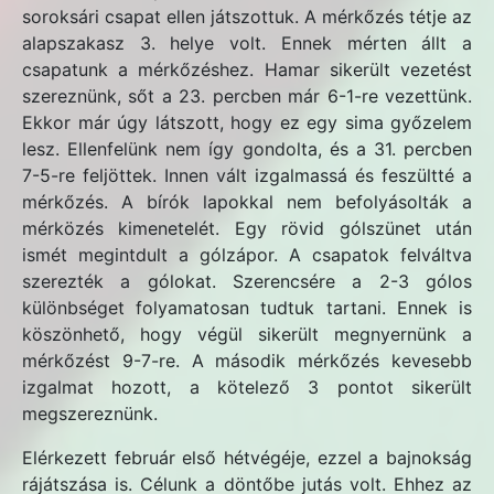
soroksári csapat ellen játszottuk. A mérkőzés tétje az
alapszakasz 3. helye volt. Ennek mérten állt a
csapatunk a mérkőzéshez. Hamar sikerült vezetést
szereznünk, sőt a 23. percben már 6-1-re vezettünk.
Ekkor már úgy látszott, hogy ez egy sima győzelem
lesz. Ellenfelünk nem így gondolta, és a 31. percben
7-5-re feljöttek. Innen vált izgalmassá és feszültté a
mérkőzés. A bírók lapokkal nem befolyásolták a
mérközés kimenetelét. Egy rövid gólszünet után
ismét megintdult a gólzápor. A csapatok felváltva
szerezték a gólokat. Szerencsére a 2-3 gólos
különbséget folyamatosan tudtuk tartani. Ennek is
köszönhető, hogy végül sikerült megnyernünk a
mérkőzést 9-7-re. A második mérkőzés kevesebb
izgalmat hozott, a kötelező 3 pontot sikerült
megszereznünk.
Elérkezett február első hétvégéje, ezzel a bajnokság
rájátszása is. Célunk a döntőbe jutás volt. Ehhez az