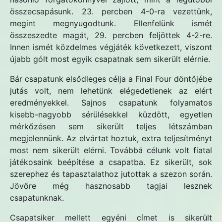
összecsapásunk. 23. percben 4-0-ra vezettünk,
megint megnyugodtunk. Ellenfelünk ismét
összeszedte magát, 29. percben feljöttek 4-2-re.
Innen ismét közdelmes végjáték következett, viszont
újabb gólt most egyik csapatnak sem sikerült elérnie.
Bár csapatunk elsődleges célja a Final Four döntőjébe
jutás volt, nem lehetünk elégedetlenek az elért
eredményekkel. Sajnos csapatunk folyamatos
kisebb-nagyobb sérülésekkel küzdött, egyetlen
mérkőzésen sem sikerült teljes létszámban
megjelennünk. Az elvártat hoztuk, extra teljesítményt
most nem sikerült elérni. Továbbá célunk volt fiatal
játékosaink beépítése a csapatba. Ez sikerült, sok
szerephez és tapasztalathoz jutottak a szezon során.
Jövőre még hasznosabb tagjai lesznek
csapatunknak.
Csapatsiker mellett egyéni címet is sikerült