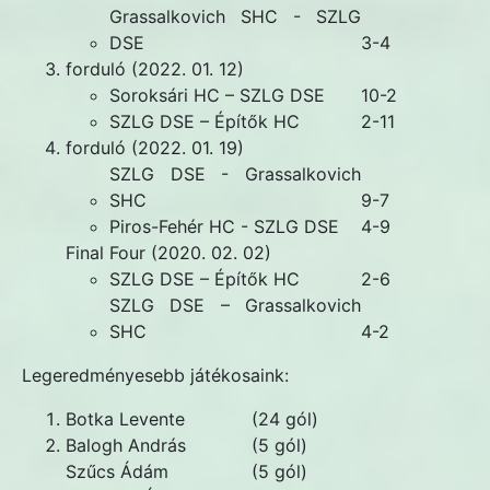
Grassalkovich SHC - SZLG
DSE
3-4
forduló (2022. 01. 12)
Soroksári HC – SZLG DSE
10-2
SZLG DSE – Építők HC
2-11
forduló (2022. 01. 19)
SZLG DSE - Grassalkovich
SHC
9-7
Piros-Fehér HC - SZLG DSE
4-9
Final Four (2020. 02. 02)
SZLG DSE – Építők HC
2-6
SZLG DSE – Grassalkovich
SHC
4-2
Legeredményesebb játékosaink:
Botka Levente
(24 gól)
Balogh András
(5 gól)
Szűcs Ádám
(5 gól)