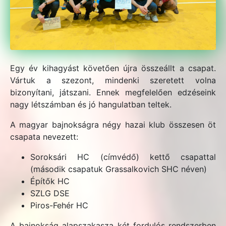
Egy év kihagyást követően újra összeállt a csapat.
Vártuk a szezont, mindenki szeretett volna
bizonyítani, játszani. Ennek megfelelően edzéseink
nagy létszámban és jó hangulatban teltek.
A magyar bajnokságra négy hazai klub összesen öt
csapata nevezett:
Soroksári HC (címvédő) kettő csapattal
(második csapatuk Grassalkovich SHC néven)
Építők HC
SZLG DSE
Piros-Fehér HC
A bajnokság alapszakasza két fordulós rendszerben