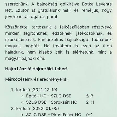
szereznünk. A bajnokság gólkirálya Botka Levente
lett. Ezúton is gratulálunk neki, és reméljük, hogy
jövőre is tartogatott párat.
Köszönettel tartozunk a felkészülésben résztvevő
minden segítőnknek, edzőknek, játékosoknak, és
szurkolóinknak. Fantasztikus bajnokságot tudhatunk
magunk mögött. Ha továbbra is ezen az úton
haladunk, nem kisebb célt is elérhetünk, mint a
magyar bajnoki cím.
Hajrá László! Hajrá zöld-fehér!
Mérkőzéseink és eredményeink:
forduló (2021. 12. 19)
Építők HC - SZLG DSE
5-3
SZLG DSE - Soroksári HC
2-11
forduló (2022. 01. 05)
SZLG DSE – Piros-Fehér HC
9-1