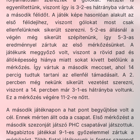
egyenlítettünk, viszont így is 3-2-es hátrányba vártuk
a második félidőt. A játék képe hasonlóan alakult az
első félidejihez, viszont gólokat most csak
ellenfelünknek sikerült szerezni. 5-2-es állásnál a
végén még sikerült szépítenünk, így 5-3-as
eredménnyel zártuk az első mérkőzésünket. A
játékunk meggyőző volt, viszont a rövid pad és
állóképesség hiánya miatt sokat kivett belőlünk a
mérkőzés. Így vártuk a második meccset, ahol 14
percig tudtuk tartani az ellenfél támadásait. A 2.
percben még nekünk sikerült vezetést szerezni,
viszont a 14. percben már 3-1-es hátrányba voltunk.
Ez a mérkőzés végére 11-2-re nőtt.
A második játéknapon a hat pont begyűjtése volt a
cél. Ennek mérten állt oda a csapat. Első mérkőzést a
második szezonját játszó PHC csapatával játszottuk.
Magabiztos játékkal 9-1-es győzelemmel zártuk a
mérközést. Több fiatal játékosunk is fontos szerepet