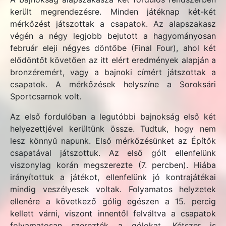
került megrendezésre. Minden játéknap két-két
mérkőzést játszottak a csapatok. Az alapszakasz
végén a négy legjobb bejutott a hagyományosan
február eleji négyes döntőbe (Final Four), ahol két
elődöntőt követően az itt elért eredmények alapján a
bronzéremért, vagy a bajnoki címért játszottak a
csapatok. A mérkőzések helyszíne a Soroksári
Sportcsarnok volt.
Az első fordulóban a legutóbbi bajnokság első két
helyezettjével kerültünk össze. Tudtuk, hogy nem
lesz könnyű napunk. Első mérkőzésünket az Építők
csapatával játszottuk. Az első gólt ellenfelünk
viszonylag korán megszerezte (7. percben). Hiába
irányítottuk a játékot, ellenfelünk jó kontrajátékai
mindig veszélyesek voltak. Folyamatos helyzetek
ellenére a következő gólig egészen a 15. percig
kellett várni, viszont innentől felváltva a csapatok
folyamatosan szerezték a gólokat. Kétszer is